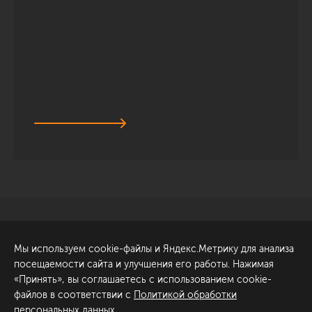
Санкт-Петербург
Обсудить проект
Мы используем cookie-файлы и Яндекс.Метрику для анализа
ул. Академика Павлова, 6
посещаемости сайта и улучшения его работы. Нажимая
к1
«Принять», вы соглашаетесь с использованием cookie-
+7 (812) 200-95-55
файлов в соответствии с
Политикой обработки
персональных данных
.