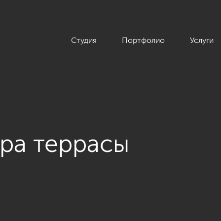
Студия
Портфолио
Услуги
ра террасы
а в современном стиле, ЖК «Дом на Зелейной», 142 кв.м.»