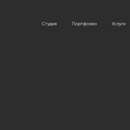
Студия
Портфолио
Услуги
кой неоклассики, ЖК «Академ-Парк», 107 кв.м.»