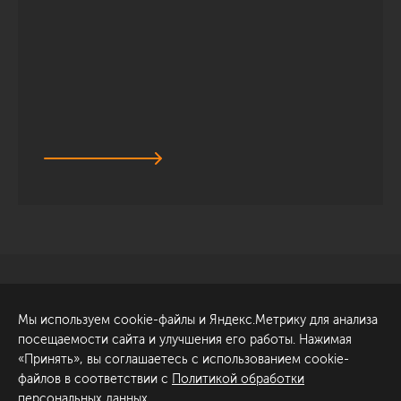
Санкт-Петербург
Обсудить проект
Мы используем cookie-файлы и Яндекс.Метрику для анализа
ул. Академика Павлова, 6
посещаемости сайта и улучшения его работы. Нажимая
к1
«Принять», вы соглашаетесь с использованием cookie-
+7 (812) 200-95-55
файлов в соответствии с
Политикой обработки
персональных данных
.