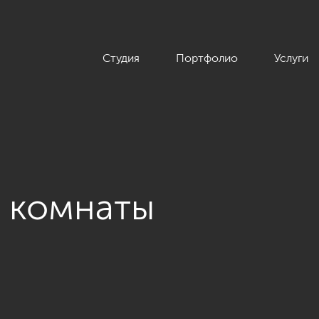
Студия
Портфолио
Услуги
й комнаты
 стиле неокласика в ЖК The Residence, 123 кв.м.»