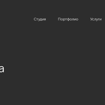
Студия
Портфолио
Услуги
а
неоклассики, ЖК «Алые Паруса», 124 кв.м.»