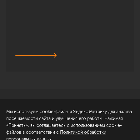
Санкт-Петербург
Обсудить проект
Мы используем cookie-файлы и Яндекс.Метрику для анализа
ул. Академика Павлова, 6
посещаемости сайта и улучшения его работы. Нажимая
к1
«Принять», вы соглашаетесь с использованием cookie-
+7 (812) 200-95-55
файлов в соответствии с
Политикой обработки
персональных данных
.