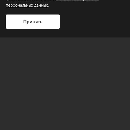
персональных данных
.
Принять
Данный проект был выполнен в очень модном сегодня
стиле неоклассика. Это направление диктует
определенные правила оформления пространства,
однако всегда дает простор для творческого поиска, для
выражения личного вкуса.
Развернуть описание