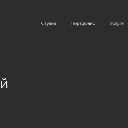
Студия
Портфолио
Услуги
ой
 современной классики, ЖК «Бриллиант Хаус», 205 кв.м.»