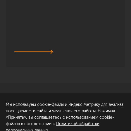
Санкт-Петербург
Обсудить проект
Мы используем cookie-файлы и Яндекс.Метрику для анализа
ул. Академика Павлова, 6
посещаемости сайта и улучшения его работы. Нажимая
к1
«Принять», вы соглашаетесь с использованием cookie-
+7 (812) 200-95-55
файлов в соответствии с
Политикой обработки
персональных данных
.