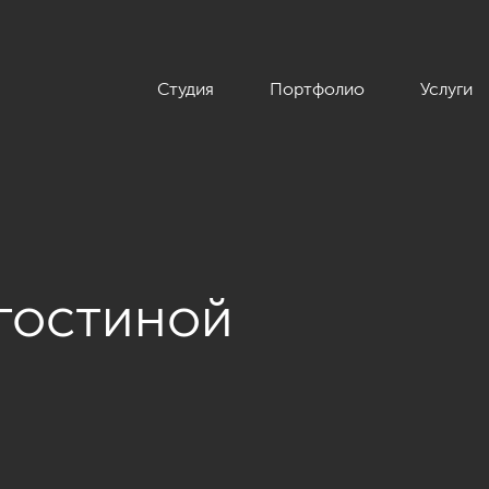
Студия
Портфолио
Услуги
гостиной
-Сити» 240»