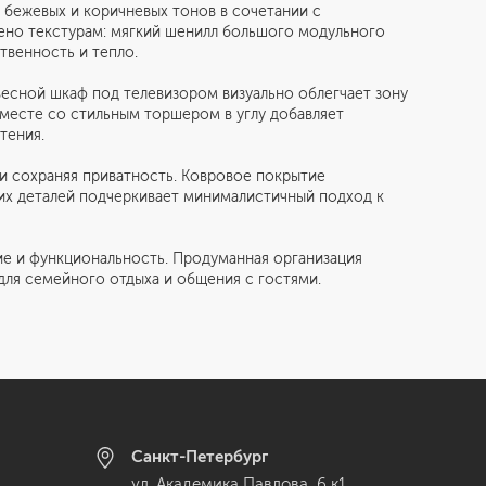
 бежевых и коричневых тонов в сочетании с
ено текстурам: мягкий шенилл большого модульного
твенность и тепло.
сной шкаф под телевизором визуально облегчает зону
вместе со стильным торшером в углу добавляет
тения.
и сохраняя приватность. Ковровое покрытие
них деталей подчеркивает минималистичный подход к
е и функциональность. Продуманная организация
для семейного отдыха и общения с гостями.
Санкт-Петербург
ул. Академика Павлова, 6 к1