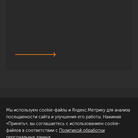
Санкт-Петербург
Обсудить проект
Мы используем cookie-файлы и Яндекс.Метрику для анализа
ул. Академика Павлова, 6
посещаемости сайта и улучшения его работы. Нажимая
к1
«Принять», вы соглашаетесь с использованием cookie-
+7 (812) 200-95-55
файлов в соответствии с
Политикой обработки
персональных данных
.