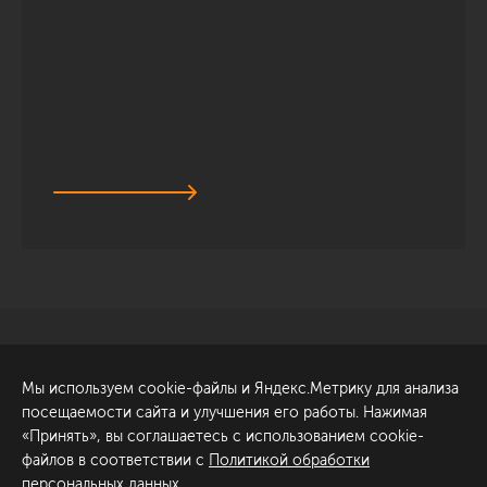
Санкт-Петербург
Обсудить проект
Мы используем cookie-файлы и Яндекс.Метрику для анализа
ул. Академика Павлова, 6
посещаемости сайта и улучшения его работы. Нажимая
к1
«Принять», вы соглашаетесь с использованием cookie-
+7 (812) 200-95-55
файлов в соответствии с
Политикой обработки
персональных данных
.