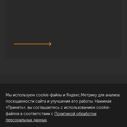
Санкт-Петербург
Обсудить проект
Мы используем cookie-файлы и Яндекс.Метрику для анализа
ул. Академика Павлова, 6
посещаемости сайта и улучшения его работы. Нажимая
к1
«Принять», вы соглашаетесь с использованием cookie-
+7 (812) 200-95-55
файлов в соответствии с
Политикой обработки
персональных данных
.