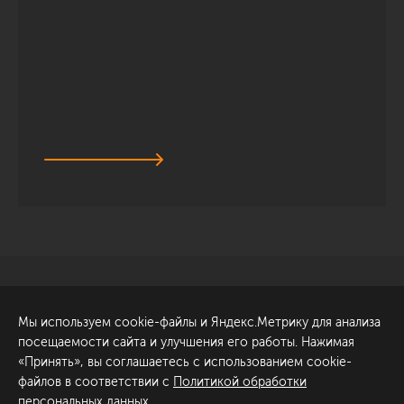
Санкт-Петербург
Обсудить проект
Мы используем cookie-файлы и Яндекс.Метрику для анализа
ул. Академика Павлова, 6
посещаемости сайта и улучшения его работы. Нажимая
к1
«Принять», вы соглашаетесь с использованием cookie-
+7 (812) 200-95-55
файлов в соответствии с
Политикой обработки
персональных данных
.