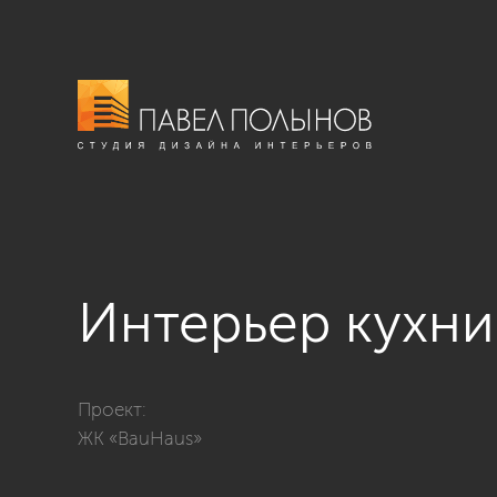
Интерьер кухни
Фото интерьер кухни из проекта «ЖК BauHaus, 95 кв.
Проект:
ЖК «BauHaus»