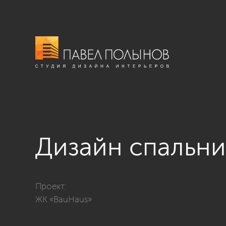
Дизайн спальни
Фото дизайн спальни из проекта «ЖК BauHaus, 95 кв
Проект:
ЖК «BauHaus»