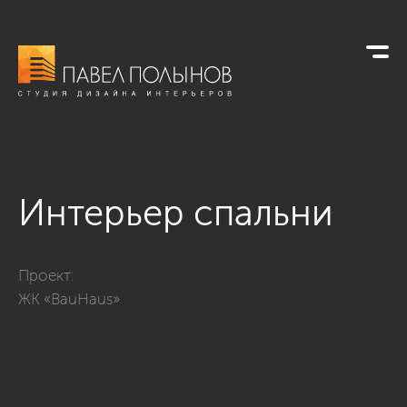
Интерьер спальни
Фото интерьер спальни из проекта «ЖК BauHaus, 95 кв.м.»
Проект:
ЖК «BauHaus»