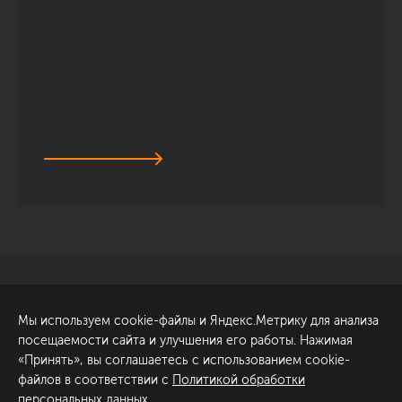
Санкт-Петербург
Обсудить проект
Мы используем cookie-файлы и Яндекс.Метрику для анализа
ул. Академика Павлова, 6
посещаемости сайта и улучшения его работы. Нажимая
к1
«Принять», вы соглашаетесь с использованием cookie-
+7 (812) 200-95-55
файлов в соответствии с
Политикой обработки
персональных данных
.