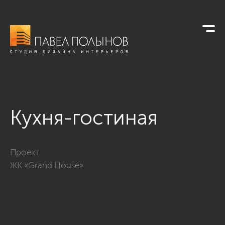
Кухня-гостиная
Фото кухня-гостиная из проекта «ЖК Grand House, 48 кв.м.»
Проект:
ЖК «Grand House»