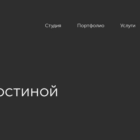
Студия
Портфолио
Услуги
остиной
ouse, 48 кв.м.»