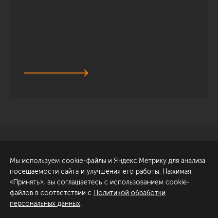
Санкт-Петербург
Обсудить проект
Мы используем cookie-файлы и Яндекс.Метрику для анализа
ул. Академика Павлова, 6
посещаемости сайта и улучшения его работы. Нажимая
к1
«Принять», вы соглашаетесь с использованием cookie-
+7 (812) 200-95-55
файлов в соответствии с
Политикой обработки
персональных данных
.