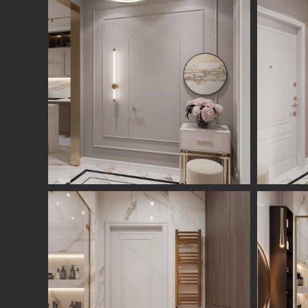
Студия
Услуги
О нас
Дизайн интерьера
Отзывы
Комплектация
Вакансии
объекта
Блог
Авторский надзор
Ремонт и отделка