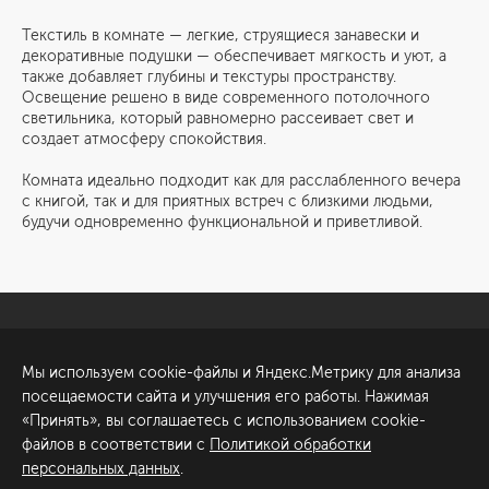
Текстиль в комнате — легкие, струящиеся занавески и
декоративные подушки — обеспечивает мягкость и уют, а
также добавляет глубины и текстуры пространству.
Освещение решено в виде современного потолочного
светильника, который равномерно рассеивает свет и
создает атмосферу спокойствия.
Комната идеально подходит как для расслабленного вечера
с книгой, так и для приятных встреч с близкими людьми,
будучи одновременно функциональной и приветливой.
Санкт-Петербург
Обсудить проект
Мы используем cookie-файлы и Яндекс.Метрику для анализа
ул. Академика Павлова, 6
посещаемости сайта и улучшения его работы. Нажимая
к1
«Принять», вы соглашаетесь с использованием cookie-
+7 (812) 200-95-55
файлов в соответствии с
Политикой обработки
персональных данных
.