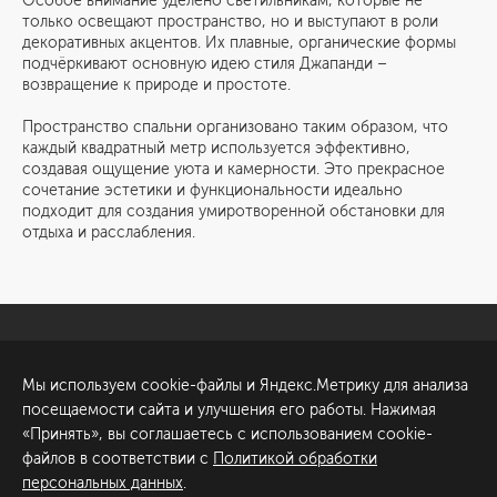
Особое внимание уделено светильникам, которые не
только освещают пространство, но и выступают в роли
декоративных акцентов. Их плавные, органические формы
подчёркивают основную идею стиля Джапанди –
возвращение к природе и простоте.
Пространство спальни организовано таким образом, что
каждый квадратный метр используется эффективно,
создавая ощущение уюта и камерности. Это прекрасное
сочетание эстетики и функциональности идеально
подходит для создания умиротворенной обстановки для
отдыха и расслабления.
Санкт-Петербург
Обсудить проект
Мы используем cookie-файлы и Яндекс.Метрику для анализа
ул. Академика Павлова, 6
посещаемости сайта и улучшения его работы. Нажимая
к1
«Принять», вы соглашаетесь с использованием cookie-
+7 (812) 200-95-55
файлов в соответствии с
Политикой обработки
персональных данных
.