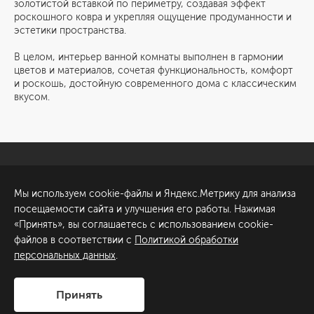
золотистой вставкой по периметру, создавая эффект
роскошного ковра и укрепляя ощущение продуманности и
эстетики пространства.
В целом, интерьер ванной комнаты выполнен в гармонии
цветов и материалов, сочетая функциональность, комфорт
и роскошь, достойную современного дома с классическим
вкусом.
Санкт-Петербург
Обсудить проект
Мы используем cookie-файлы и Яндекс.Метрику для анализа
ул. Академика Павлова, 6
посещаемости сайта и улучшения его работы. Нажимая
к1
«Принять», вы соглашаетесь с использованием cookie-
+7 (812) 200-95-55
файлов в соответствии с
Политикой обработки
персональных данных
.
Сделано в
Принять