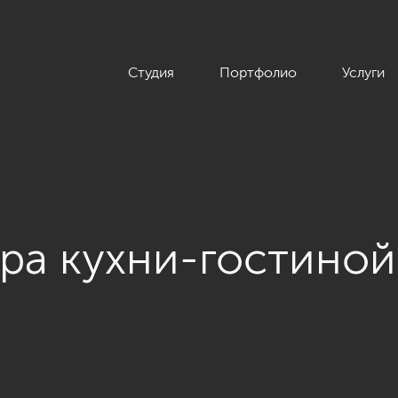
Студия
Портфолио
Услуги
ра кухни-гостиной
з проекта «ЖК «NEVA HAUS», 155 кв.м.»