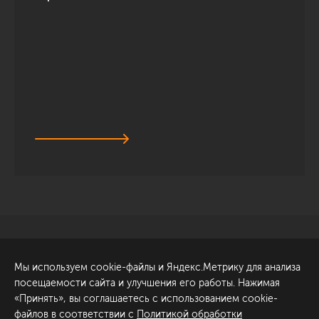
Санкт-Петербург
Обсудить проект
Мы используем cookie-файлы и Яндекс.Метрику для анализа
ул. Академика Павлова, 6
посещаемости сайта и улучшения его работы. Нажимая
к1
«Принять», вы соглашаетесь с использованием cookie-
+7 (812) 200-95-55
файлов в соответствии с
Политикой обработки