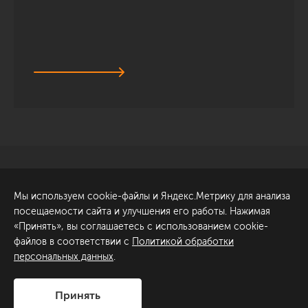
Санкт-Петербург
Обсудить проект
Мы используем cookie-файлы и Яндекс.Метрику для анализа
ул. Академика Павлова, 6
посещаемости сайта и улучшения его работы. Нажимая
к1
«Принять», вы соглашаетесь с использованием cookie-
+7 (812) 200-95-55
файлов в соответствии с
Политикой обработки
персональных данных
.
Сделано в
Принять