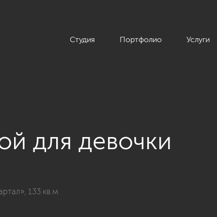
Студия
Портфолио
Услуги
ой для девочки
ские»
тал», 133 кв.м.