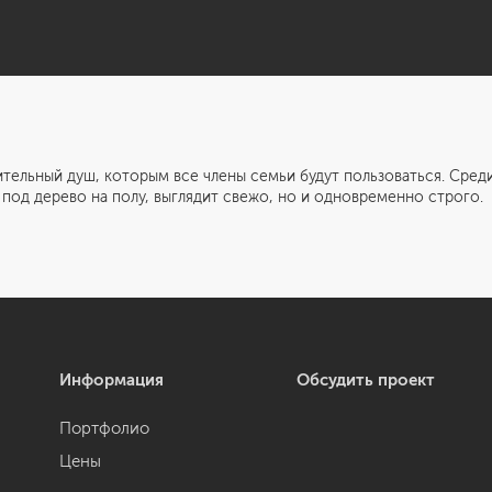
ельный душ, которым все члены семьи будут пользоваться. Среди
 под дерево на полу, выглядит свежо, но и одновременно строго.
Информация
Обсудить проект
Портфолио
Цены