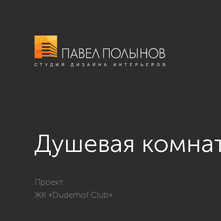
Душевая комнат
Фото душевая комната с сауной из проекта «Душев
Проект:
ЖК «Duderhof Club»