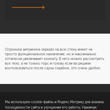
Огромное витринное зеркало на всю стену имеет не
просто функциональное назначение, но и максимально
оптически увеличивает комнату. В него можно рассмотреть
все тело, а не только торс и голову если вы решили
воспользоваться после сауны скрабом, это очень удобно.
Санкт-Петербург
Обсудить проект
Мы используем cookie-файлы и Яндекс.Метрику для анализа
ул. Академика Павлова, 6
посещаемости сайта и улучшения его работы. Нажимая