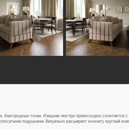
ородных тонах. Изящная люстра превосходно сочетается с ос
лосатыми подушками. Визуально расширяет комнату круглый кове