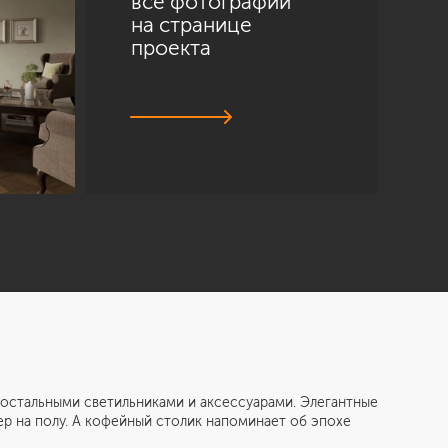
все фотографии
на странице
проекта
тальными светильниками и аксессуарами. Элегантные
р на полу. А кофейный столик напоминает об эпохе