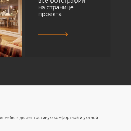
все фотографии
на странице
проекта
мебель делает гостиную комфортной и уютной.