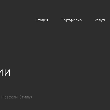
Студия
Портфолио
Услуги
ии
, террасы »
К Невский Стиль»