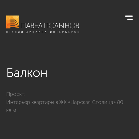
Балкон
Фото балкон из проекта «Лоджии, балконы, террасы »
Проект:
Интерьер квартиры в ЖК «Царская Столица»,80
кв.м.