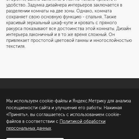
удобство. Задумка дизайнера интерьеров заключается в
разделении комнаты на две зоны. Однако, комната
сохраняет свою основную функцию - спальня. Также
красивый зеркальный шкаф-купе и кровать с прямого
ракурса показывают все достоинства этой комнаты. Дизайн
интерьера лаконичный и в то же время сложный. Он
привлекает простотой цветовой гаммы и многослойностью
текстиля.
Санкт-Петербург
Обсудить проект
Мы используем cookie-файлы и Яндекс.Метрику для анализа
ул. Академика Павлова, 6
посещаемости сайта и улучшения его работы. Нажимая
к1
«Принять», вы соглашаетесь с использованием cookie-
+7 (812) 200-95-55
файлов в соответствии с
Политикой обработки
персональных данных
.