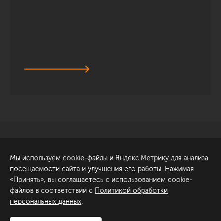
Санкт-Петербург
Обсудить проект
Мы используем cookie-файлы и Яндекс.Метрику для анализа
ул. Академика Павлова, 6
посещаемости сайта и улучшения его работы. Нажимая
к1
«Принять», вы соглашаетесь с использованием cookie-
+7 (812) 200-95-55
файлов в соответствии с
Политикой обработки
персональных данных
.