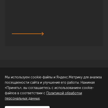
Санкт-Петербург
Обсудить проект
Мы используем cookie-файлы и Яндекс.Метрику для анализа
ул. Академика Павлова, 6
посещаемости сайта и улучшения его работы. Нажимая
к1
«Принять», вы соглашаетесь с использованием cookie-
+7 (812) 200-95-55
файлов в соответствии с
Политикой обработки
персональных данных
.