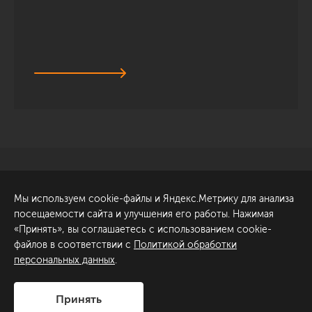
Санкт-Петербург
Обсудить проект
Мы используем cookie-файлы и Яндекс.Метрику для анализа
ул. Академика Павлова, 6
посещаемости сайта и улучшения его работы. Нажимая
к1
«Принять», вы соглашаетесь с использованием cookie-
+7 (812) 200-95-55
файлов в соответствии с
Политикой обработки
персональных данных
.
Сделано в
Принять