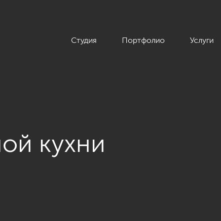
Студия
Портфолио
Услуги
ой кухни
загородного дома в стиле легкой классики, КП «Альпино», 430