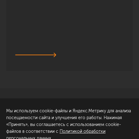
Санкт-Петербург
Обсудить проект
Мы используем cookie-файлы и Яндекс.Метрику для анализа
ул. Академика Павлова, 6
посещаемости сайта и улучшения его работы. Нажимая
к1
«Принять», вы соглашаетесь с использованием cookie-
+7 (812) 200-95-55
файлов в соответствии с
Политикой обработки
персональных данных
.