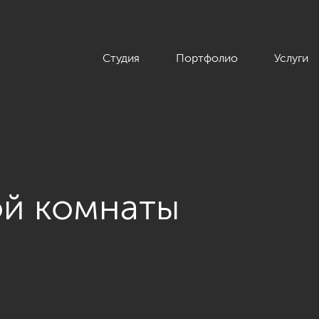
Студия
Портфолио
Услуги
ой комнаты
етырехкомнатной квартиры в стиле Ар-деко, ЖК Привилегия, 1