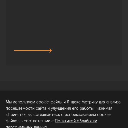
Санкт-Петербург
Обсудить проект
Мы используем cookie-файлы и Яндекс.Метрику для анализа
ул. Академика Павлова, 6
посещаемости сайта и улучшения его работы. Нажимая
к1
«Принять», вы соглашаетесь с использованием cookie-
+7 (812) 200-95-55
файлов в соответствии с
Политикой обработки
персональных данных
.