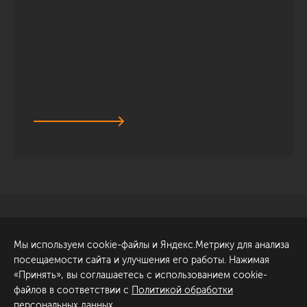
Санкт-Петербург
Обсудить проект
Мы используем cookie-файлы и Яндекс.Метрику для анализа
ул. Академика Павлова, 6
посещаемости сайта и улучшения его работы. Нажимая
к1
«Принять», вы соглашаетесь с использованием cookie-
+7 (812) 200-95-55
файлов в соответствии с
Политикой обработки
персональных данных
.