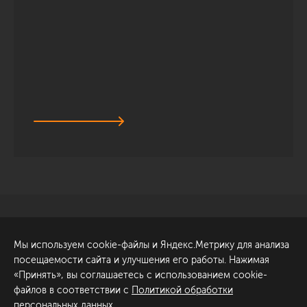
Санкт-Петербург
Обсудить проект
Мы используем cookie-файлы и Яндекс.Метрику для анализа
ул. Академика Павлова, 6
посещаемости сайта и улучшения его работы. Нажимая
к1
«Принять», вы соглашаетесь с использованием cookie-
+7 (812) 200-95-55
файлов в соответствии с
Политикой обработки
персональных данных
.