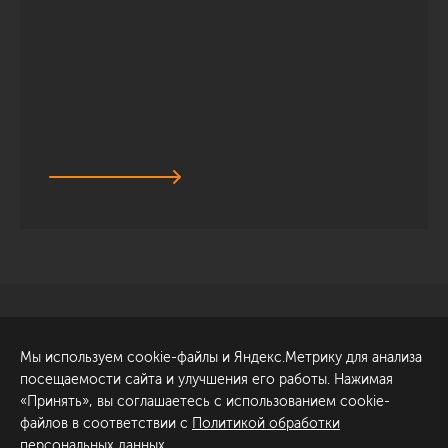
Санкт-Петербург
Обсудить проект
Мы используем cookie-файлы и Яндекс.Метрику для анализа
ул. Академика Павлова, 6
посещаемости сайта и улучшения его работы. Нажимая
к1
«Принять», вы соглашаетесь с использованием cookie-
+7 (812) 200-95-55
файлов в соответствии с
Политикой обработки
персональных данных
.