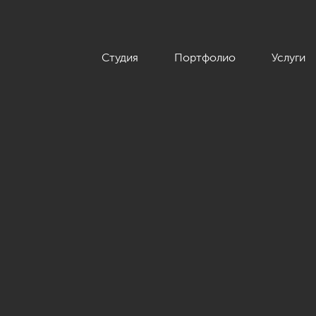
Студия
Портфолио
Услуги
й квартиры 126 кв.м. в классическом стиле с винтажными эле