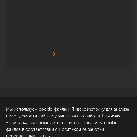
Санкт-Петербург
Обсудить проект
Мы используем cookie-файлы и Яндекс.Метрику для анализа
ул. Академика Павлова, 6
посещаемости сайта и улучшения его работы. Нажимая
к1
«Принять», вы соглашаетесь с использованием cookie-
+7 (812) 200-95-55
файлов в соответствии с
Политикой обработки
персональных данных
.