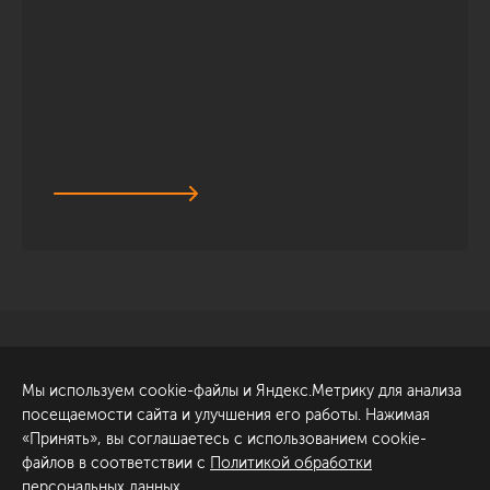
Санкт-Петербург
Обсудить проект
Мы используем cookie-файлы и Яндекс.Метрику для анализа
ул. Академика Павлова, 6
посещаемости сайта и улучшения его работы. Нажимая
к1
«Принять», вы соглашаетесь с использованием cookie-
+7 (812) 200-95-55
файлов в соответствии с
Политикой обработки
персональных данных
.